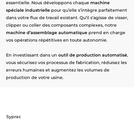
essentielle. Nous développons chaque
machine
spéciale industrielle
pour qu’elle s’intègre parfaitement
dans votre flux de travail existant. Qu’il s’agisse de visser,
clipper ou coller des composants complexes, notre
machine d’assemblage automatique
prend en charge
vos opérations répétitives en toute autonomie.
En investissant dans un
outil de production automatisé
,
vous sécurisez vos processus de fabrication, réduisez les
erreurs humaines et augmentez les volumes de
production de votre usine.
Envie d'automatiser vos
assemblages près de Aubigny-en-
Artois ?
Syprac
relève le défi ! Installés
près d’Aubigny-en-Artois
,
nous concevons et fabriquons vos machines sur mesure.
Contactez-nous pour concrétiser votre projet !