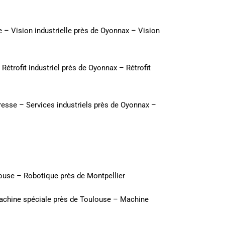
e
–
Vision industrielle près de Oyonnax
–
Vision
–
Rétrofit industriel près de Oyonnax
–
Rétrofit
Bresse
–
Services industriels près de Oyonnax
–
louse
–
Robotique près de Montpellier
chine spéciale près de Toulouse
–
Machine