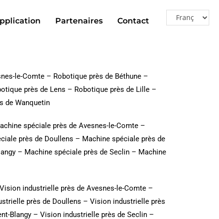
pplication
Partenaires
Contact
snes-le-Comte
–
Robotique près de Béthune
–
otique près de Lens
–
Robotique près de Lille
–
s de Wanquetin
achine spéciale près de Avesnes-le-Comte
–
ciale près de Doullens
–
Machine spéciale près de
langy
–
Machine spéciale près de Seclin
–
Machine
Vision industrielle près de Avesnes-le-Comte
–
ustrielle près de Doullens
–
Vision industrielle près
ent-Blangy
–
Vision industrielle près de Seclin
–