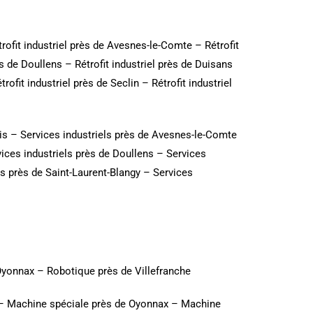
trofit industriel près de Avesnes-le-Comte
–
Rétrofit
ès de Doullens
–
Rétrofit industriel près de Duisans
trofit industriel près de Seclin
–
Rétrofit industriel
is
–
Services industriels près de Avesnes-le-Comte
ices industriels près de Doullens
–
Services
ls près de Saint-Laurent-Blangy
–
Services
Oyonnax
–
Robotique près de Villefranche
–
Machine spéciale près de Oyonnax
–
Machine