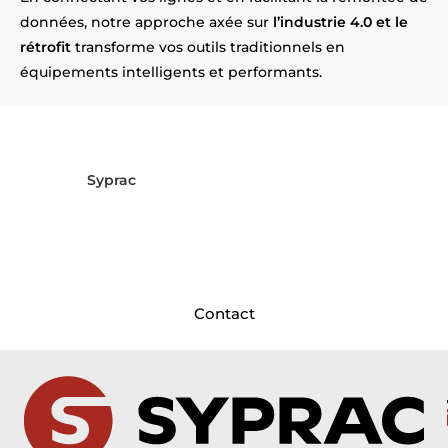
données, notre approche axée sur
l’industrie 4.0 et le
rétrofit
transforme vos outils traditionnels en
équipements intelligents et performants.
Vos équipements deviennent
obsolètes près de Villefranche ?
Syprac
répond présent ! Installés
près
d’Villefranche
, nous intervenons dans vos usines
pour moderniser et sécuriser vos installations.
Contactez-nous dès aujourd’hui pour planifier le
rétrofit de vos machines !
Contact