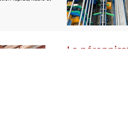
La pérennisa
Le lancement de votre n
le début de notre collab
investissements et évite
Syprac
reste à vos côté
grâce à un service de
ma
Qu’il s’agisse d’entretie
composants ou d’interve
dysfonctionnement, nos t