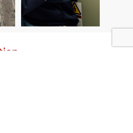
tion
ouvelle ligne de production n’est que
oration. Pour préserver vos
r les arrêts de production coûteux,
s au quotidien. Nous assurons un suivi
intenance robotique industrielle
.
ns préventifs pour anticiper l’usure des
ntions rapides en cas de
echniciens veillent sur vos robots.