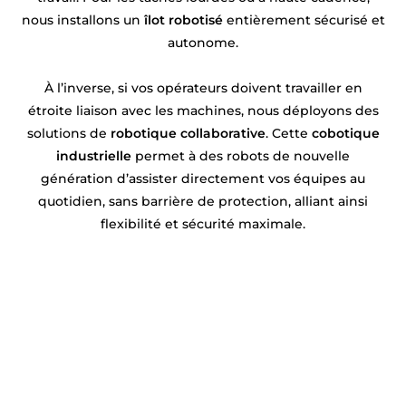
nous installons un
îlot robotisé
entièrement sécurisé et
autonome.
À l’inverse, si vos opérateurs doivent travailler en
étroite liaison avec les machines, nous déployons des
solutions de
robotique collaborative
. Cette
cobotique
industrielle
permet à des robots de nouvelle
génération d’assister directement vos équipes au
quotidien, sans barrière de protection, alliant ainsi
flexibilité et sécurité maximale.
Un projet en robotique ou
automatisation près de Arras ?
Syprac est votre partenaire de confiance ! Basés
près de Arras
, nous concevons et installons vos
solutions sur mesure. Rencontrons-nous pour en
discuter !