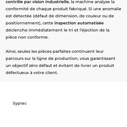
contrôle par vision industrielle
, la machine analyse la
conformité de chaque produit fabriqué. Si une anomalie
est détectée (défaut de dimension, de couleur ou de
positionnement), cette
inspection automatisée
déclenche immédiatement le tri et l’éjection de la
pièce non conforme.
Ainsi, seules les pièces parfaites continuent leur
parcours sur la ligne de production, vous garantissant
un objectif zéro défaut et évitant de livrer un produit
défectueux à votre client.
Prêt à sécuriser vos lignes de
production près de Lens ?
Syprac
est à vos côtés ! Installés
près d’Lens
, nous
intégrons vos systèmes de vision industrielle de A à Z.
Contactez-nous dès maintenant pour sécuriser votre
production !