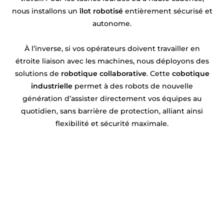
nous installons un
îlot robotisé
entièrement sécurisé et
autonome.
À l’inverse, si vos opérateurs doivent travailler en
étroite liaison avec les machines, nous déployons des
solutions de
robotique collaborative
. Cette
cobotique
industrielle
permet à des robots de nouvelle
génération d’assister directement vos équipes au
quotidien, sans barrière de protection, alliant ainsi
flexibilité et sécurité maximale.
Un projet en robotique ou
automatisation près de Duisans ?
Syprac est votre partenaire de confiance ! Basés
près de Duisans
, nous concevons et installons vos
solutions sur mesure. Rencontrons-nous pour en
discuter !