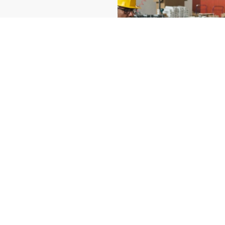
 pour réaliser la
mise en
 normes de sécurité,
otidien.
ant la remontée de
dustrie 4.0 et le rétrofit
n équipements
s deviennent obsolètes pr
s
près d’Béziers
, nous intervenons dans vos usines 
installations.