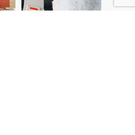
ès de Béziers ?
pour moderniser et sécuriser vos