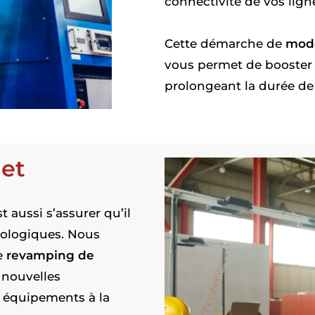
connectivité de vos lign
Cette démarche de
mode
vous permet de booster l
prolongeant la durée de v
 et
t aussi s’assurer qu’il
nologiques. Nous
e
revamping de
 nouvelles
s équipements à la