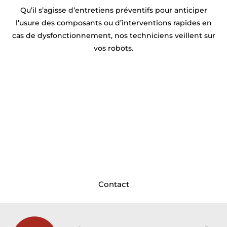
Qu’il s’agisse d’entretiens préventifs pour anticiper
l’usure des composants ou d’interventions rapides en
cas de dysfonctionnement, nos techniciens veillent sur
vos robots.
Prêt à optimiser la productivité de
votre usine près de Lens ?
Syprac est à vos côtés ! Basés
près de Lens
, nos
ingénieurs et techniciens conçoivent,
programment et déploient vos solutions robotiques
sur mesure pour maximiser vos rendements
. Discutons dès aujourd’hui de votre future ligne de
production !
Contact