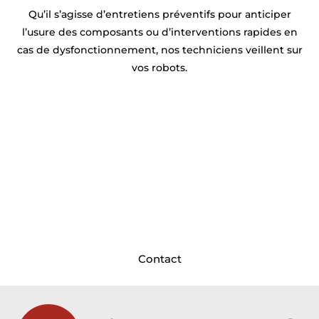
Qu’il s’agisse d’entretiens préventifs pour anticiper
l’usure des composants ou d’interventions rapides en
cas de dysfonctionnement, nos techniciens veillent sur
vos robots.
Prêt à optimiser la productivité de
votre usine près de Villefranche ?
Syprac est à vos côtés ! Basés
près de Villefranche
,
nos ingénieurs et techniciens conçoivent,
programment et déploient vos solutions robotiques
sur mesure pour maximiser vos rendements
. Discutons dès aujourd’hui de votre future ligne de
production !
Contact