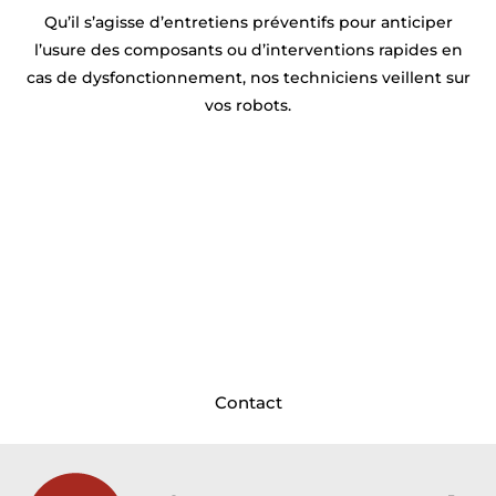
Qu’il s’agisse d’entretiens préventifs pour anticiper
l’usure des composants ou d’interventions rapides en
cas de dysfonctionnement, nos techniciens veillent sur
vos robots.
Prêt à optimiser la productivité de
votre usine près de Douai ?
Syprac est à vos côtés ! Basés
près de Douai
, nos
ingénieurs et techniciens conçoivent,
programment et déploient vos solutions robotiques
sur mesure pour maximiser vos rendements
. Discutons dès aujourd’hui de votre future ligne de
production !
Contact