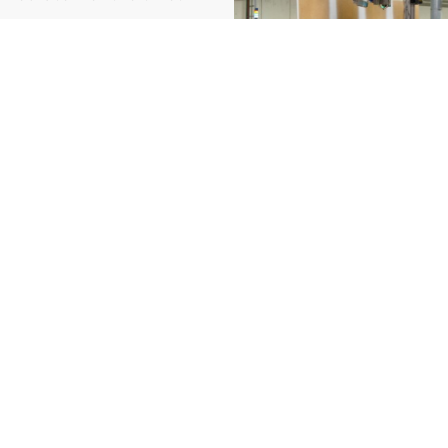
inuent leur parcours sur
ant un objectif zéro
défectueux à votre client.
r vos lignes de production 
allés
près d’Amiens
, nous intégrons vos systèmes de 
ez-nous dès maintenant pour sécuriser votre prod