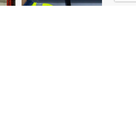
près de Amiens ?
vision industrielle de A à Z.
uction !