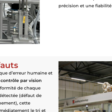
précision et une fiabili
fauts
isque d’erreur humaine et
u
contrôle par vision
nformité de chaque
détectée (défaut de
nement), cette
édiatement le tri et