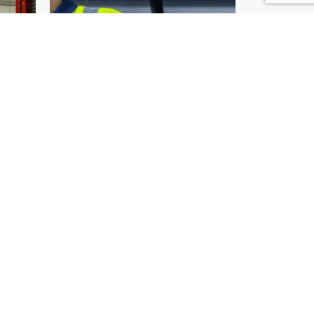
ès de Perpignan ?
e vision industrielle de A à Z.
uction !