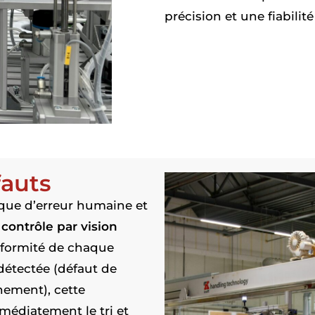
précision et une fiabili
fauts
isque d’erreur humaine et
u
contrôle par vision
nformité de chaque
détectée (défaut de
nement), cette
édiatement le tri et