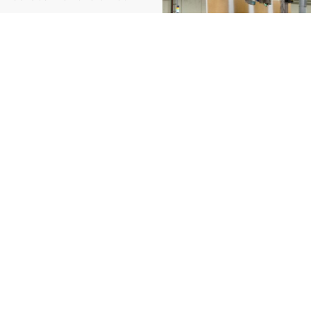
inuent leur parcours sur
ant un objectif zéro
défectueux à votre client.
 vos lignes de production pr
lés
près d’Perpignan
, nous intégrons vos systèmes d
ez-nous dès maintenant pour sécuriser votre prod