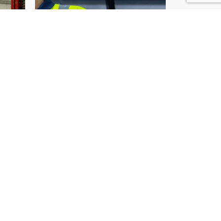
s de Valenciennes ?
de vision industrielle de A à Z.
uction !