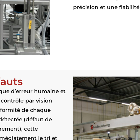
précision et une fiabili
fauts
isque d’erreur humaine et
u
contrôle par vision
nformité de chaque
détectée (défaut de
nement), cette
édiatement le tri et