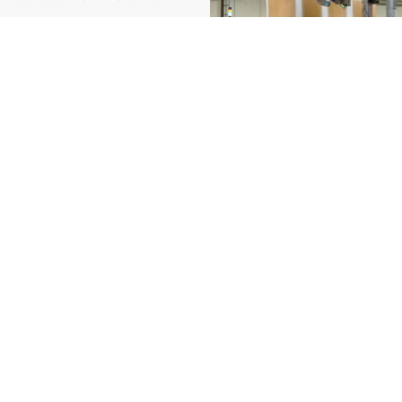
inuent leur parcours sur
ant un objectif zéro
défectueux à votre client.
os lignes de production prè
és
près d’Valenciennes
, nous intégrons vos systèmes 
ez-nous dès maintenant pour sécuriser votre prod