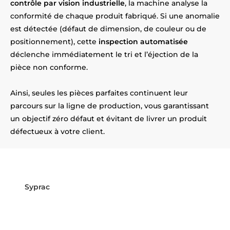
contrôle par vision industrielle
, la machine analyse la
conformité de chaque produit fabriqué. Si une anomalie
est détectée (défaut de dimension, de couleur ou de
positionnement), cette
inspection automatisée
déclenche immédiatement le tri et l’éjection de la
pièce non conforme.
Ainsi, seules les pièces parfaites continuent leur
parcours sur la ligne de production, vous garantissant
un objectif zéro défaut et évitant de livrer un produit
défectueux à votre client.
Prêt à sécuriser vos lignes de
production près de Lille ?
Syprac
est à vos côtés ! Installés
près d’Lille
, nous
intégrons vos systèmes de vision industrielle de A à Z.
Contactez-nous dès maintenant pour sécuriser votre
production !