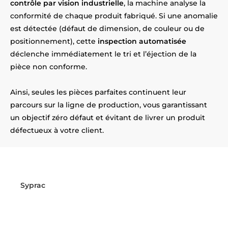
contrôle par vision industrielle
, la machine analyse la
conformité de chaque produit fabriqué. Si une anomalie
est détectée (défaut de dimension, de couleur ou de
positionnement), cette
inspection automatisée
déclenche immédiatement le tri et l’éjection de la
pièce non conforme.
Ainsi, seules les pièces parfaites continuent leur
parcours sur la ligne de production, vous garantissant
un objectif zéro défaut et évitant de livrer un produit
défectueux à votre client.
Prêt à sécuriser vos lignes de
production près de Douai ?
Syprac
est à vos côtés ! Installés
près d’Douai
, nous
intégrons vos systèmes de vision industrielle de A à Z.
Contactez-nous dès maintenant pour sécuriser votre
production !