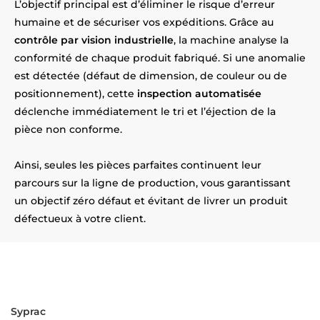
L’objectif principal est d’éliminer le risque d’erreur
humaine et de sécuriser vos expéditions. Grâce au
contrôle par vision industrielle
, la machine analyse la
conformité de chaque produit fabriqué. Si une anomalie
est détectée (défaut de dimension, de couleur ou de
positionnement), cette
inspection automatisée
déclenche immédiatement le tri et l’éjection de la
pièce non conforme.
Ainsi, seules les pièces parfaites continuent leur
parcours sur la ligne de production, vous garantissant
un objectif zéro défaut et évitant de livrer un produit
défectueux à votre client.
Prêt à sécuriser vos lignes de
production près de Aubigny-en-
Artois ?
Syprac
est à vos côtés ! Installés
près d’Aubigny-en-Artois
,