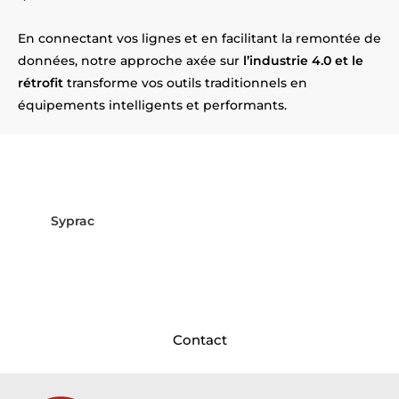
En connectant vos lignes et en facilitant la remontée de
données, notre approche axée sur
l’industrie 4.0 et le
rétrofit
transforme vos outils traditionnels en
équipements intelligents et performants.
Vos équipements deviennent
obsolètes près de Saint-Laurent-
Blangy ?
Syprac
répond présent ! Installés
près d’Saint-
Laurent-Blangy
, nous intervenons dans vos usines
pour moderniser et sécuriser vos installations.
Contactez-nous dès aujourd’hui pour planifier le
rétrofit de vos machines !
Contact