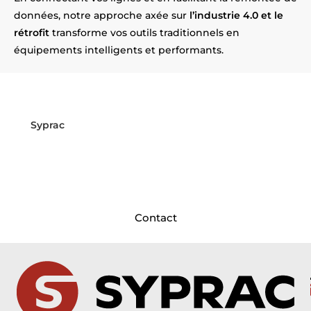
données, notre approche axée sur
l’industrie 4.0 et le
rétrofit
transforme vos outils traditionnels en
équipements intelligents et performants.
Vos équipements deviennent
obsolètes près de Béthune ?
Syprac
répond présent ! Installés
près d’Béthune
,
nous intervenons dans vos usines pour moderniser
et sécuriser vos installations.
Contactez-nous dès aujourd’hui pour planifier le
rétrofit de vos machines !
Contact