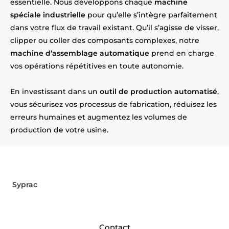
essentielle. Nous développons chaque
machine
spéciale industrielle
pour qu’elle s’intègre parfaitement
dans votre flux de travail existant. Qu’il s’agisse de visser,
clipper ou coller des composants complexes, notre
machine d’assemblage automatique
prend en charge
vos opérations répétitives en toute autonomie.
En investissant dans un
outil de production automatisé
,
vous sécurisez vos processus de fabrication, réduisez les
erreurs humaines et augmentez les volumes de
production de votre usine.
Envie d'automatiser vos
assemblages près de Villefranche ?
Syprac
relève le défi ! Installés
près d’Villefranche
, nous
concevons et fabriquons vos machines sur mesure.
Contactez-nous pour concrétiser votre projet !
Contact