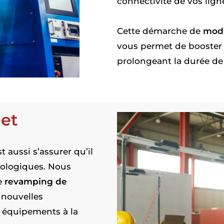
connectivité de vos lign
Cette démarche de
mode
vous permet de booster l
prolongeant la durée de v
 et
t aussi s’assurer qu’il
nologiques. Nous
e
revamping de
 nouvelles
s équipements à la