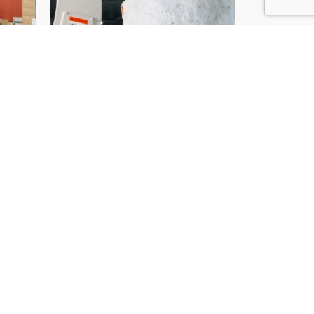
s de Wanquetin ?
nes pour moderniser et sécuriser