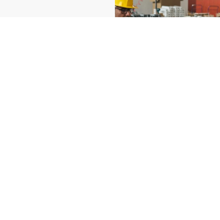
 pour réaliser la
mise en
 normes de sécurité,
otidien.
ant la remontée de
dustrie 4.0 et le rétrofit
n équipements
 deviennent obsolètes prè
s
près d’Wanquetin
, nous intervenons dans vos usi
vos installations.