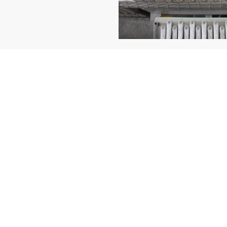
Les types de
robotisées
Selon l’espace disponibl
vos ateliers peut prendr
concevons chaque
cell
harmonieusement dans v
les tâches lourdes ou à
robotisé
entièrement sé
À l’inverse, si vos opérat