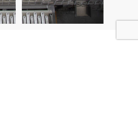
 structures
e et vos exigences, l’automatisation de
e différentes formes physiques. Nous
ule robotisée
pour qu’elle s’intègre
otre environnement de travail. Pour
 haute cadence, nous installons un
îlot
curisé et autonome.
eurs doivent travailler en étroite liaison