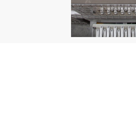
Les types de
robotisées
Selon l’espace disponibl
vos ateliers peut prendr
concevons chaque
cell
harmonieusement dans v
les tâches lourdes ou à
robotisé
entièrement sé