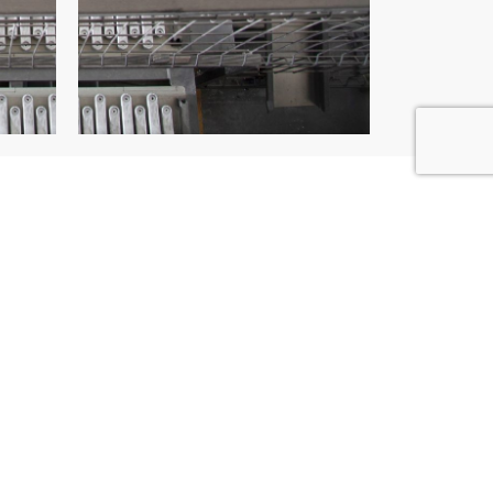
 structures
e et vos exigences, l’automatisation de
e différentes formes physiques. Nous
ule robotisée
pour qu’elle s’intègre
otre environnement de travail. Pour
 haute cadence, nous installons un
îlot
curisé et autonome.