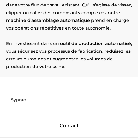
dans votre flux de travail existant. Qu’il s’agisse de visser,
clipper ou coller des composants complexes, notre
machine d’assemblage automatique
prend en charge
vos opérations répétitives en toute autonomie.
En investissant dans un
outil de production automatisé
,
vous sécurisez vos processus de fabrication, réduisez les
erreurs humaines et augmentez les volumes de
production de votre usine.
Envie d'automatiser vos
assemblages près de Toulouse ?
Syprac
relève le défi ! Installés
près d’Toulouse
, nous
concevons et fabriquons vos machines sur mesure.
Contactez-nous pour concrétiser votre projet !
Contact