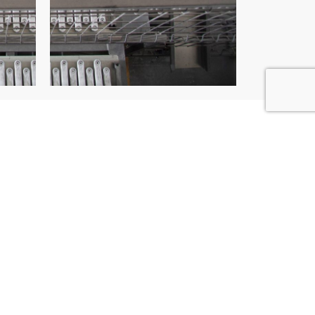
 structures
e et vos exigences, l’automatisation de
e différentes formes physiques. Nous
ule robotisée
pour qu’elle s’intègre
otre environnement de travail. Pour
 haute cadence, nous installons un
îlot
curisé et autonome.