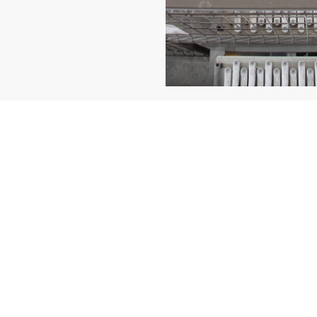
Les types de
robotisées
Selon l’espace disponibl
vos ateliers peut prendr
concevons chaque
cell
harmonieusement dans v
les tâches lourdes ou à
robotisé
entièrement sé