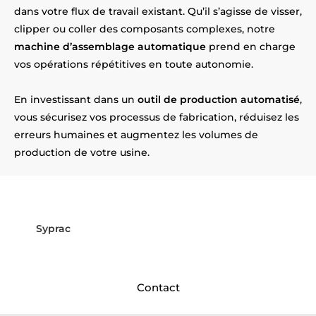
dans votre flux de travail existant. Qu’il s’agisse de visser,
clipper ou coller des composants complexes, notre
machine d’assemblage automatique
prend en charge
vos opérations répétitives en toute autonomie.
En investissant dans un
outil de production automatisé
,
vous sécurisez vos processus de fabrication, réduisez les
erreurs humaines et augmentez les volumes de
production de votre usine.
Envie d'automatiser vos
assemblages près de Lens ?
Syprac
relève le défi ! Installés
près d’Lens
, nous
concevons et fabriquons vos machines sur mesure.
Contactez-nous pour concrétiser votre projet !
Contact