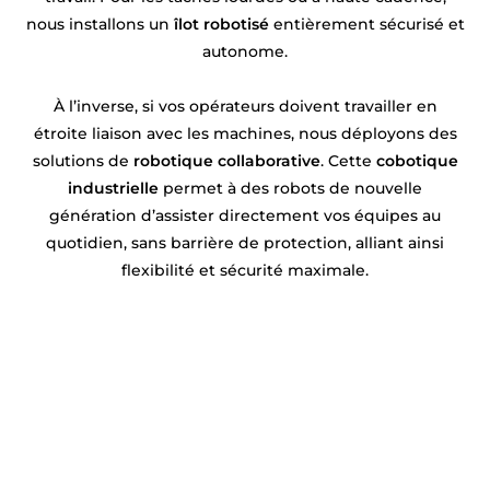
nous installons un
îlot robotisé
entièrement sécurisé et
autonome.
À l’inverse, si vos opérateurs doivent travailler en
étroite liaison avec les machines, nous déployons des
solutions de
robotique collaborative
. Cette
cobotique
industrielle
permet à des robots de nouvelle
génération d’assister directement vos équipes au
quotidien, sans barrière de protection, alliant ainsi
flexibilité et sécurité maximale.
Un projet en robotique ou
automatisation près de Douai ?
Syprac est votre partenaire de confiance ! Basés
près de Douai
, nous concevons et installons vos
solutions sur mesure. Rencontrons-nous pour en
discuter !