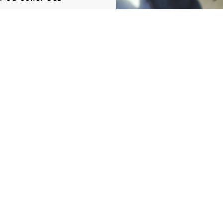
e d’assemblage
ations répétitives en
uction automatisé
, vous
 réduisez les erreurs
e production de votre
atiser vos assemblages près
allés
près d’Doullens
, nous concevons et fabriquon
Contactez-nous pour concrétiser votre projet !