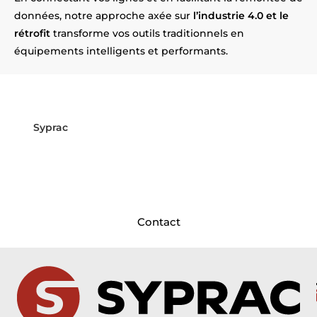
données, notre approche axée sur
l’industrie 4.0 et le
rétrofit
transforme vos outils traditionnels en
équipements intelligents et performants.
Vos équipements deviennent
obsolètes près de Duisans ?
Syprac
répond présent ! Installés
près d’Duisans
,
nous intervenons dans vos usines pour moderniser
et sécuriser vos installations.
Contactez-nous dès aujourd’hui pour planifier le
rétrofit de vos machines !
Contact