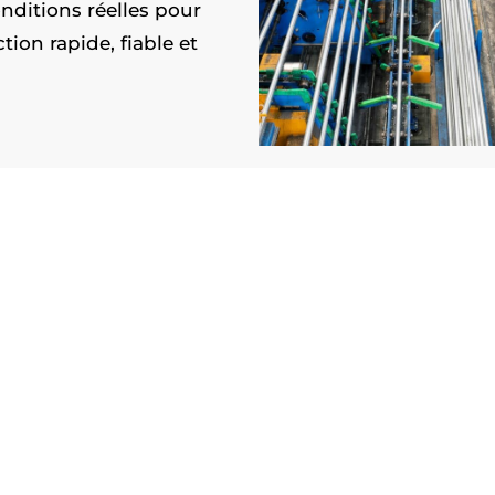
nditions réelles pour
ion rapide, fiable et
La pérennisa
Le lancement de votre n
le début de notre collab
investissements et évite
Syprac
reste à vos côté
grâce à un service de
ma
Qu’il s’agisse d’entretie