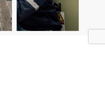
tion
ouvelle ligne de production n’est que
oration. Pour préserver vos
r les arrêts de production coûteux,
s au quotidien. Nous assurons un suivi
intenance robotique industrielle
.
ns préventifs pour anticiper l’usure des