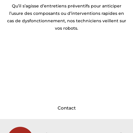
Qu’il s’agisse d’entretiens préventifs pour anticiper
l’usure des composants ou d’interventions rapides en
cas de dysfonctionnement, nos techniciens veillent sur
vos robots.
Prêt à optimiser la productivité de
votre usine près de Seclin ?
Syprac est à vos côtés ! Basés
près de Seclin
, nos
ingénieurs et techniciens conçoivent,
programment et déploient vos solutions robotiques
sur mesure pour maximiser vos rendements
. Discutons dès aujourd’hui de votre future ligne de
production !
Contact